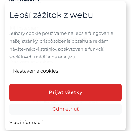
INFORMÁCIE
Lepší zážitok z webu
Facebook
Instagram
Súbory cookie používame na lepšie fungovanie
GDPR - Spracovanie osobných údajov
našej stránky, prispôsobenie obsahu a reklám
návštevníkovi stránky, poskytovanie funkcií,
Reklamačný poriadok
sociálnych médií a na analýzu.
Nastavenie cookies
Nastavenia cookies
Prijať všetky
© 2022
flexreality.sk
Všetky práva vyhradené.
Web stránku poháňa:
Odmietnuť
Realitný systém TyrionReal
Viac informácií