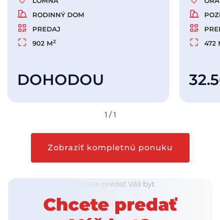
LOMNÁ
ORA
RODINNÝ DOM
POZ
PREDAJ
PRE
2
902 M
472
DOHODOU
32.
1
/
1
Zobraziť kompletnú ponuku
Chcete predať