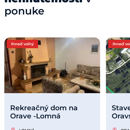
ponuke
Ihneď voľný
Ihneď vo
Rekreačný dom na
Stav
Orave -Lomná
Orav