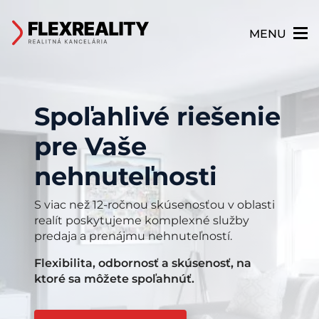
Realitná kancelária FlexReality | flexreality.sk
×
MENU
Spoľahlivé riešenie
Spoľahlivé riešenie
Spoľahlivé riešenie
pre Vaše
pre Vaše
pre Vaše
nehnuteľnosti
nehnuteľnosti
nehnuteľnosti
S viac než 12-ročnou skúsenosťou v oblasti
S viac než 12-ročnou skúsenosťou v oblasti
S viac než 12-ročnou skúsenosťou v oblasti
realít poskytujeme komplexné služby
realít poskytujeme komplexné služby
realít poskytujeme komplexné služby
predaja a prenájmu nehnuteľností.
predaja a prenájmu nehnuteľností.
predaja a prenájmu nehnuteľností.
Flexibilita, odbornosť a skúsenosť, na
Flexibilita, odbornosť a skúsenosť, na
Flexibilita, odbornosť a skúsenosť, na
ktoré sa môžete spoľahnúť.
ktoré sa môžete spoľahnúť.
ktoré sa môžete spoľahnúť.