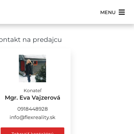
×
MENU
ontakt na predajcu
Konateľ
Mgr. Eva Vajzerová
0918448928
info@flexreality.sk
Zobraziť kontaktný