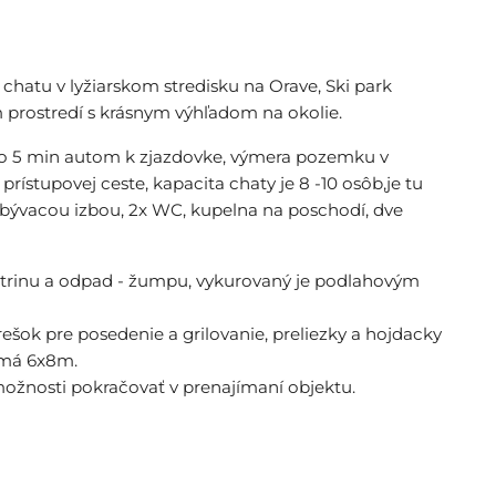
atu v lyžiarskom stredisku na Orave, Ski park
 prostredí s krásnym výhľadom na okolie.
 to 5 min autom k zjazdovke, výmera pozemku v
rístupovej ceste, kapacita chaty je 8 -10 osôb,je tu
bývacou izbou, 2x WC, kupelna na poschodí, dve
ektrinu a odpad - žumpu, vykurovaný je podlahovým
trešok pre posedenie a grilovanie, preliezky a hojdacky
a má 6x8m.
možnosti pokračovať v prenajímaní objektu.