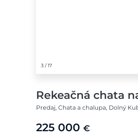
3
/
17
Rekeačná chata na
Predaj, Chata a chalupa, Dolný Ku
225 000
€