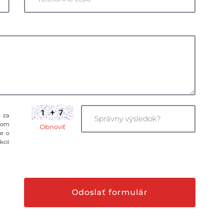
 za
tom
Obnoviť
ie o
kcii