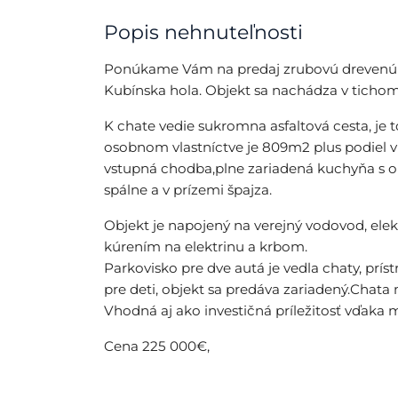
Popis nehnuteľnosti
Ponúkame Vám na predaj zrubovú drevenú ch
Kubínska hola. Objekt sa nachádza v tichom
K chate vedie sukromna asfaltová cesta, je
osobnom vlastníctve je 809m2 plus podiel v p
vstupná chodba,plne zariadená kuchyňa s o
spálne a v prízemi špajza.
Objekt je napojený na verejný vodovod, el
kúrením na elektrinu a krbom.
Parkovisko pre dve autá je vedla chaty, prís
pre deti, objekt sa predáva zariadený.Chat
Vhodná aj ako investičná príležitosť vďaka 
Cena 225 000€,