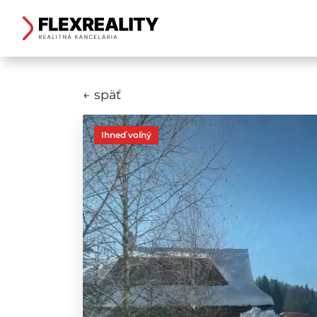
← späť
Ihneď voľný